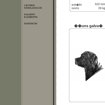
920 m
auk�tis
LIEJINIAI
KANALIZACIJAI
svoris
39 k
KALDINTI
ELEMENTAI
KONTAKTAI
��uns galva�