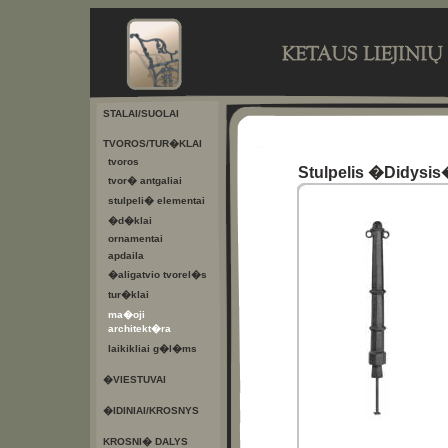
STALAI/SUOLAI
TVOROS/TUR�KLAI
tvoros
Stulpelis �Didysi
tvor� antgaliai
stulpeli� elementai
�d�klai
ornamentai
apdaila
�aligatvio tvorel�s
tur�klai
ma�oji
architekt�ra
laikikliai g�l�ms
�VIESTUVAI
�IDINIAI/KROSNYS
KROSNI� DALYS